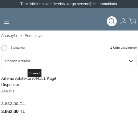
Tüm ürünlerimizde ücretsiz kargo seçeneği bulunmaktadır.
Geri Dön
Geri Dön
arları
emeleri
Anasayfa
Endüstriyel
ımlar
Stoktakiler
1
Ürün Listeleniyor
Tükendi
Artema Arkitekta A44351 Kağıt
Dispenser
A44351
3.862,00 TL
3.862,00 TL