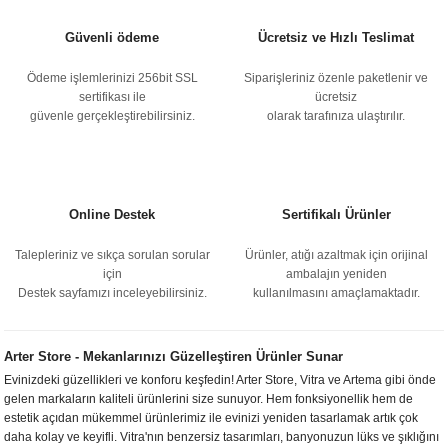
Güvenli ödeme
Ücretsiz ve Hızlı Teslimat
Ödeme işlemlerinizi 256bit SSL
Siparişleriniz özenle paketlenir ve
sertifikası ile
ücretsiz
güvenle gerçekleştirebilirsiniz.
olarak tarafınıza ulaştırılır.
Online Destek
Sertifikalı Ürünler
Talepleriniz ve sıkça sorulan sorular
Ürünler, atığı azaltmak için orijinal
için
ambalajın yeniden
Destek sayfamızı inceleyebilirsiniz.
kullanılmasını amaçlamaktadır.
Arter Store - Mekanlarınızı Güzelleştiren Ürünler Sunar
Evinizdeki güzellikleri ve konforu keşfedin! Arter Store, Vitra ve Artema gibi önde
gelen markaların kaliteli ürünlerini size sunuyor. Hem fonksiyonellik hem de
estetik açıdan mükemmel ürünlerimiz ile evinizi yeniden tasarlamak artık çok
daha kolay ve keyifli. Vitra'nın benzersiz tasarımları, banyonuzun lüks ve şıklığını