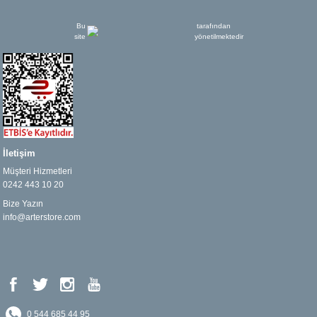
Bu
tarafından
site
yönetilmektedir
İletişim
Müşteri Hizmetleri
0242 443 10 20
Bize Yazın
info@arterstore.com
0 544 685 44 95