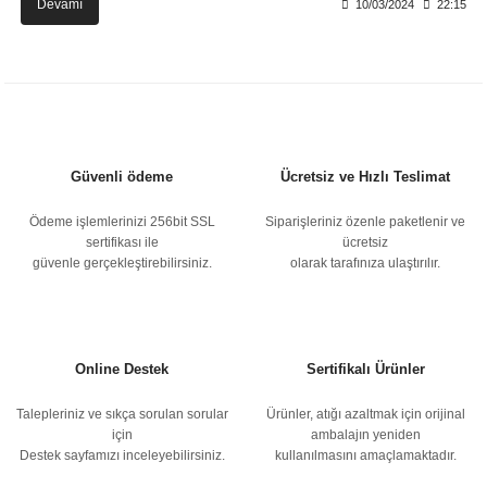
Devamı
10/03/2024
22:15
Güvenli ödeme
Ücretsiz ve Hızlı Teslimat
Ödeme işlemlerinizi 256bit SSL
Siparişleriniz özenle paketlenir ve
sertifikası ile
ücretsiz
güvenle gerçekleştirebilirsiniz.
olarak tarafınıza ulaştırılır.
Online Destek
Sertifikalı Ürünler
Talepleriniz ve sıkça sorulan sorular
Ürünler, atığı azaltmak için orijinal
için
ambalajın yeniden
Destek sayfamızı inceleyebilirsiniz.
kullanılmasını amaçlamaktadır.