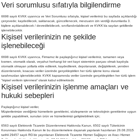
Veri sorumlusu sıfatıyla bilgilendirme
6698 sayılı KVKK uyarınca ve Veri Sorumlusu sıfatıyla, kişisel verileriniz bu sayfada açıklandığı
çerçevede; kaydedilecek, saklanacak, güncellenecek, mevzuatın izin verdiği durumlarda 3.
kişilere açıklanabilecek / devredilebilecek, sınıflandırılabilecek ve KVKK’da sayılan şekillerde
işlenebilecektir.
Kişisel verilerinizin ne şekilde
işlenebileceği
6698 sayılı KVKK uyarınca, Firmamız ile paylaştığınız kişisel verileriniz, tamamen veya
kısmen, otomatik olarak, veyahut herhangi bir veri kayıt sisteminin parçası olmak kaydıyla
otomatik olmayan yollarla elde edilerek, kaydedilerek, depolanarak, değiştirilerek, yeniden
düzenlenerek, kısacası veriler üzerinde gerçekleştirilen her türlü işleme konu olarak
tarafımızdan işlenebilecektir. KVKK kapsamında veriler üzerinde gerçekleştirilen her türlü işlem
"kişisel verilerin işlenmesi” olarak kabul edilmektedir.
Kişisel verilerinizin işlenme amaçları ve
hukuki sebepleri
Paylaştığınız kişisel veriler,
Müşterilerimize verdiğimiz hizmetlerin gereklerini, sözleşmenin ve teknolojinin gereklerine uygun
şekilde yapabilmek, sunulan ürün ve hizmetlerimizi geliştirebilmek için;
6563 sayılı Elektronik Ticaretin Düzenlenmesi Hakkında Kanun, 6502 sayılı Tüketicinin
Korunması Hakkında Kanun ile bu düzenlemelere dayanak yapılarak hazırlanan 26.08.2015
tarihli 29457 sayılı RG’de yayınlanan Elektronik Ticarette Hizmet Sağlayıcı ve Aracı Hizmet