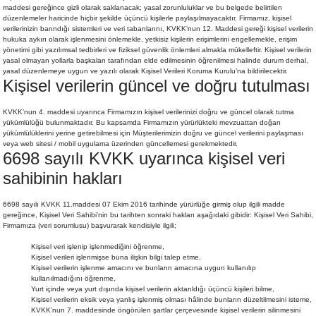
maddesi gereğince gizli olarak saklanacak; yasal zorunluluklar ve bu belgede belirtilen
düzenlemeler haricinde hiçbir şekilde üçüncü kişilerle paylaşılmayacaktır. Firmamız, kişisel
verilerinizin barındığı sistemleri ve veri tabanlarını, KVKK’nun 12. Maddesi gereği kişisel verilerin
hukuka aykırı olarak işlenmesini önlemekle, yetkisiz kişilerin erişimlerini engellemekle, erişim
yönetimi gibi yazılımsal tedbirleri ve fiziksel güvenlik önlemleri almakla mükelleftir. Kişisel verilerin
yasal olmayan yollarla başkaları tarafından elde edilmesinin öğrenilmesi halinde durum derhal,
yasal düzenlemeye uygun ve yazılı olarak Kişisel Verileri Koruma Kurulu’na bildirilecektir.
Kişisel verilerin güncel ve doğru tutulması
KVKK’nun 4. maddesi uyarınca Firmamızın kişisel verilerinizi doğru ve güncel olarak tutma
yükümlülüğü bulunmaktadır. Bu kapsamda Firmamızın yürürlükteki mevzuattan doğan
yükümlülüklerini yerine getirebilmesi için Müşterilerimizin doğru ve güncel verilerini paylaşması
veya web sitesi / mobil uygulama üzerinden güncellemesi gerekmektedir.
6698 sayılı KVKK uyarınca kişisel veri
sahibinin hakları
6698 sayılı KVKK 11.maddesi 07 Ekim 2016 tarihinde yürürlüğe girmiş olup ilgili madde
gereğince, Kişisel Veri Sahibi’nin bu tarihten sonraki hakları aşağıdaki gibidir: Kişisel Veri Sahibi,
Firmamıza (veri sorumlusu) başvurarak kendisiyle ilgili;
Kişisel veri işlenip işlenmediğini öğrenme,
Kişisel verileri işlenmişse buna ilişkin bilgi talep etme,
Kişisel verilerin işlenme amacını ve bunların amacına uygun kullanılıp
kullanılmadığını öğrenme,
Yurt içinde veya yurt dışında kişisel verilerin aktarıldığı üçüncü kişileri bilme,
Kişisel verilerin eksik veya yanlış işlenmiş olması hâlinde bunların düzeltilmesini isteme,
KVKK’nun 7. maddesinde öngörülen şartlar çerçevesinde kişisel verilerin silinmesini