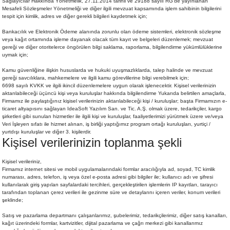
Sağlayıcılar Hakkında Yönetmelik, 27.11.2014 tarihli ve 29188 sayılı RG’de yayınlanan
Mesafeli Sözleşmeler Yönetmeliği ve diğer ilgili mevzuat kapsamında işlem sahibinin bilgilerini
tespit için kimlik, adres ve diğer gerekli bilgileri kaydetmek için;
Bankacılık ve Elektronik Ödeme alanında zorunlu olan ödeme sistemleri, elektronik sözleşme
veya kağıt ortamında işleme dayanak olacak tüm kayıt ve belgeleri düzenlemek; mevzuat
gereği ve diğer otoritelerce öngörülen bilgi saklama, raporlama, bilgilendirme yükümlülüklerine
uymak için;
Kamu güvenliğine ilişkin hususlarda ve hukuki uyuşmazlıklarda, talep halinde ve mevzuat
gereği savcılıklara, mahkemelere ve ilgili kamu görevlilerine bilgi verebilmek için;
6698 sayılı KVKK ve ilgili ikincil düzenlemelere uygun olarak işlenecektir. Kişisel verilerinizin
aktarılabileceği üçüncü kişi veya kuruluşlar hakkında bilgilendirme Yukarıda belirtilen amaçlarla,
Firmamız ile paylaştığınız kişisel verilerinizin aktarılabileceği kişi / kuruluşlar; başta Firmamızın e-
ticaret altyapısını sağlayan IdeaSoft Yazılım San. ve Tic. A.Ş. olmak üzere, tedarikçiler, kargo
şirketleri gibi sunulan hizmetler ile ilgili kişi ve kuruluşlar, faaliyetlerimizi yürütmek üzere ve/veya
Veri İşleyen sıfatı ile hizmet alınan, iş birliği yaptığımız program ortağı kuruluşları, yurtiçi /
yurtdışı kuruluşlar ve diğer 3. kişilerdir.
Kişisel verilerinizin toplanma şekli
Kişisel verileriniz,
Firmamız internet sitesi ve mobil uygulamalarındaki formlar aracılığıyla ad, soyad, TC kimlik
numarası, adres, telefon, iş veya özel e-posta adresi gibi bilgiler ile; kullanıcı adı ve şifresi
kullanılarak giriş yapılan sayfalardaki tercihleri, gerçekleştirilen işlemlerin IP kayıtları, tarayıcı
tarafından toplanan çerez verileri ile gezinme süre ve detaylarını içeren veriler, konum verileri
şeklinde;
Satış ve pazarlama departmanı çalışanlarımız, şubelerimiz, tedarikçilerimiz, diğer satış kanalları,
kağıt üzerindeki formlar, kartvizitler, dijital pazarlama ve çağrı merkezi gibi kanallarımız