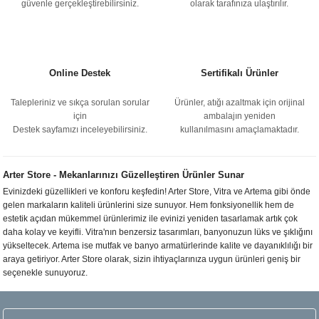
güvenle gerçekleştirebilirsiniz.
olarak tarafınıza ulaştırılır.
Online Destek
Sertifikalı Ürünler
Talepleriniz ve sıkça sorulan sorular
Ürünler, atığı azaltmak için orijinal
için
ambalajın yeniden
Destek sayfamızı inceleyebilirsiniz.
kullanılmasını amaçlamaktadır.
Arter Store - Mekanlarınızı Güzelleştiren Ürünler Sunar
Evinizdeki güzellikleri ve konforu keşfedin! Arter Store, Vitra ve Artema gibi önde
gelen markaların kaliteli ürünlerini size sunuyor. Hem fonksiyonellik hem de
estetik açıdan mükemmel ürünlerimiz ile evinizi yeniden tasarlamak artık çok
daha kolay ve keyifli. Vitra'nın benzersiz tasarımları, banyonuzun lüks ve şıklığını
yükseltecek. Artema ise mutfak ve banyo armatürlerinde kalite ve dayanıklılığı bir
araya getiriyor. Arter Store olarak, sizin ihtiyaçlarınıza uygun ürünleri geniş bir
seçenekle sunuyoruz.