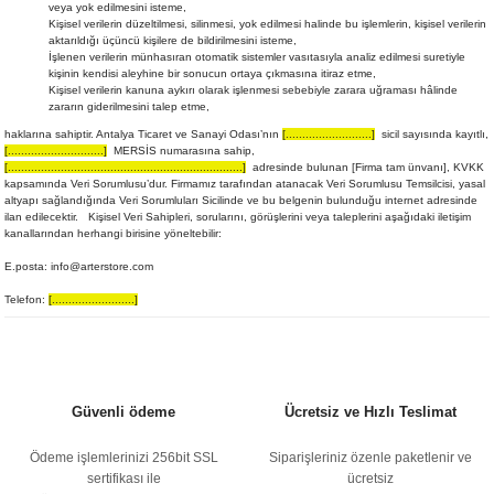
veya yok edilmesini isteme,
Kişisel verilerin düzeltilmesi, silinmesi, yok edilmesi halinde bu işlemlerin, kişisel verilerin
aktarıldığı üçüncü kişilere de bildirilmesini isteme,
İşlenen verilerin münhasıran otomatik sistemler vasıtasıyla analiz edilmesi suretiyle
kişinin kendisi aleyhine bir sonucun ortaya çıkmasına itiraz etme,
Kişisel verilerin kanuna aykırı olarak işlenmesi sebebiyle zarara uğraması hâlinde
zararın giderilmesini talep etme,
haklarına sahiptir. Antalya Ticaret ve Sanayi Odası’nın
[..........................]
sicil sayısında kayıtlı,
[.............................]
MERSİS numarasına sahip,
[.......................................................................]
adresinde bulunan [Firma tam ünvanı], KVKK
kapsamında Veri Sorumlusu’dur. Firmamız tarafından atanacak Veri Sorumlusu Temsilcisi, yasal
altyapı sağlandığında Veri Sorumluları Sicilinde ve bu belgenin bulunduğu internet adresinde
ilan edilecektir. Kişisel Veri Sahipleri, sorularını, görüşlerini veya taleplerini aşağıdaki iletişim
kanallarından herhangi birisine yöneltebilir:
E.posta: info@arterstore.com
Telefon:
[.........................]
Güvenli ödeme
Ücretsiz ve Hızlı Teslimat
Ödeme işlemlerinizi 256bit SSL
Siparişleriniz özenle paketlenir ve
sertifikası ile
ücretsiz