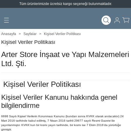
Tüm ürünlerimizde ücretsiz kargo seçeneği bulunmaktadır.
Geri Dön
Geri Dön
arları
emeleri
Anasayfa
Sayfalar
Kişisel Veriler Politikası
ımlar
Kişisel Veriler Politikası
Arter Store İnşaat ve Yapı Malzemeleri
Ltd. Şti.
Kişisel Veriler Politikası
Kişisel Veriler Kanunu hakkında genel
bilgilendirme
6698 Sayılı Kişisel Verilerin Korunması Kanunu (bundan sonra KVKK olarak anılacaktır) 24
Mart 2016 tarihinde kabul edilmiş, 7 Nisan 2016 tarihli 29677 sayılı Resmi Gazete’de
yayınlanmıştır. KVKK’nun bir kısmı yayın tarihinde, bir kısmı ise 7 Ekim 2016’da yürürlüğe
girmiştir.