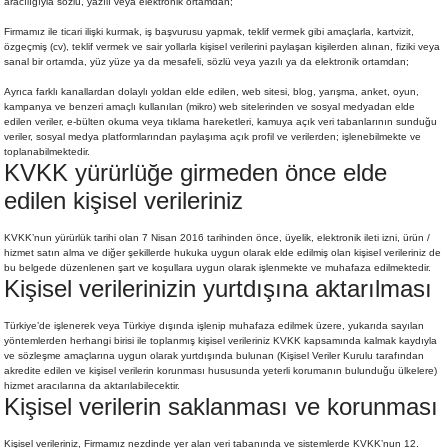
aracılığıyla sözlü, yazılı veya elektronik ortamdan;
Firmamız ile ticari ilişki kurmak, iş başvurusu yapmak, teklif vermek gibi amaçlarla, kartvizit,
özgeçmiş (cv), teklif vermek ve sair yollarla kişisel verilerini paylaşan kişilerden alınan, fiziki veya
sanal bir ortamda, yüz yüze ya da mesafeli, sözlü veya yazılı ya da elektronik ortamdan;
Ayrıca farklı kanallardan dolaylı yoldan elde edilen, web sitesi, blog, yarışma, anket, oyun,
kampanya ve benzeri amaçlı kullanılan (mikro) web sitelerinden ve sosyal medyadan elde
edilen veriler, e-bülten okuma veya tıklama hareketleri, kamuya açık veri tabanlarının sunduğu
veriler, sosyal medya platformlarından paylaşıma açık profil ve verilerden; işlenebilmekte ve
toplanabilmektedir.
KVKK yürürlüğe girmeden önce elde
edilen kişisel verileriniz
KVKK’nun yürürlük tarihi olan 7 Nisan 2016 tarihinden önce, üyelik, elektronik ileti izni, ürün /
hizmet satın alma ve diğer şekillerde hukuka uygun olarak elde edilmiş olan kişisel verileriniz de
bu belgede düzenlenen şart ve koşullara uygun olarak işlenmekte ve muhafaza edilmektedir.
Kişisel verilerinizin yurtdışına aktarılması
Türkiye’de işlenerek veya Türkiye dışında işlenip muhafaza edilmek üzere, yukarıda sayılan
yöntemlerden herhangi birisi ile toplanmış kişisel verileriniz KVKK kapsamında kalmak kaydıyla
ve sözleşme amaçlarına uygun olarak yurtdışında bulunan (Kişisel Veriler Kurulu tarafından
akredite edilen ve kişisel verilerin korunması hususunda yeterli korumanın bulunduğu ülkelere)
hizmet aracılarına da aktarılabilecektir.
Kişisel verilerin saklanması ve korunması
Kişisel verileriniz, Firmamız nezdinde yer alan veri tabanında ve sistemlerde KVKK’nun 12.