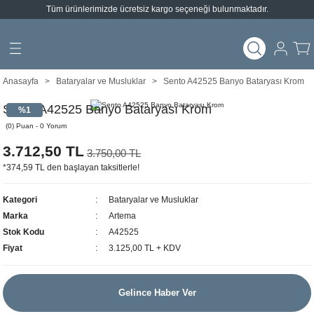
Tüm ürünlerimizde ücretsiz kargo seçeneği bulunmaktadır.
Geri Dön
Geri Dön
arları
emeleri
Anasayfa
Bataryalar ve Musluklar
Sento A42525 Banyo Bataryası Krom
ımlar
Sento A42525 Banyo Bataryası Krom
%1
(0) Puan - 0 Yorum
3.712,50 TL
3.750,00 TL
*374,59 TL den başlayan taksitlerle!
Kategori
Bataryalar ve Musluklar
Marka
Artema
Stok Kodu
A42525
Fiyat
3.125,00 TL + KDV
Gelince Haber Ver