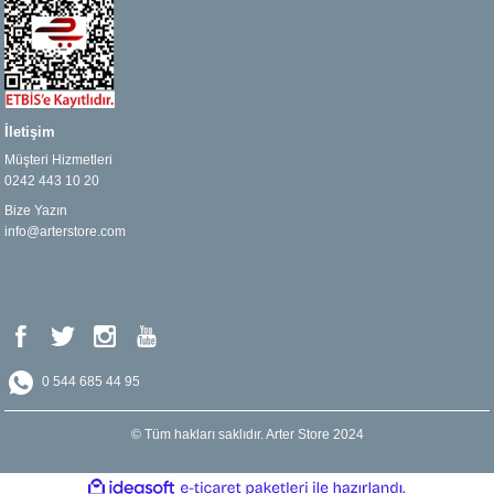
İletişim
Müşteri Hizmetleri
0242 443 10 20
Bize Yazın
info@arterstore.com
0 544 685 44 95
© Tüm hakları saklıdır. Arter Store 2024
ideasoft
ile
e-