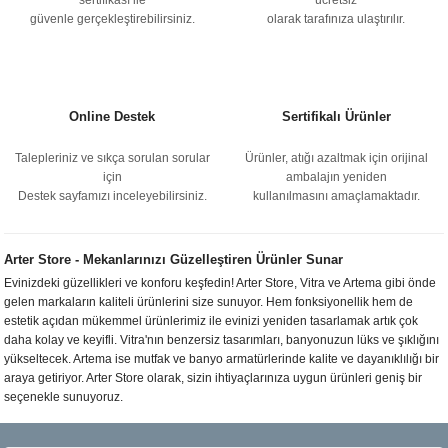
güvenle gerçekleştirebilirsiniz.
olarak tarafınıza ulaştırılır.
Online Destek
Sertifikalı Ürünler
Talepleriniz ve sıkça sorulan sorular
Ürünler, atığı azaltmak için orijinal
için
ambalajın yeniden
Destek sayfamızı inceleyebilirsiniz.
kullanılmasını amaçlamaktadır.
Arter Store - Mekanlarınızı Güzelleştiren Ürünler Sunar
Evinizdeki güzellikleri ve konforu keşfedin! Arter Store, Vitra ve Artema gibi önde
gelen markaların kaliteli ürünlerini size sunuyor. Hem fonksiyonellik hem de
estetik açıdan mükemmel ürünlerimiz ile evinizi yeniden tasarlamak artık çok
daha kolay ve keyifli. Vitra'nın benzersiz tasarımları, banyonuzun lüks ve şıklığını
yükseltecek. Artema ise mutfak ve banyo armatürlerinde kalite ve dayanıklılığı bir
araya getiriyor. Arter Store olarak, sizin ihtiyaçlarınıza uygun ürünleri geniş bir
seçenekle sunuyoruz.