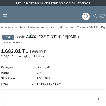
Tüm ürünlerimizde ücretsiz kargo seçeneği bulunmaktadır.
Geri Dön
Geri Dön
arları
emeleri
Anasayfa
Banyo Aksesuarları
Diş Fırçalık
Juno Classic A4441923 Diş Fı
ımlar
Juno Classic A4441923 Diş Fırçalığı Altın
%1
(0) Puan - 0 Yorum
1.682,01 TL
1.699,00 TL
*169,71 TL den başlayan taksitlerle!
Kategori
Diş Fırçalık
Marka
Vitra
Stok Kodu
A4441923
Fiyat
1.415,83 TL + KDV