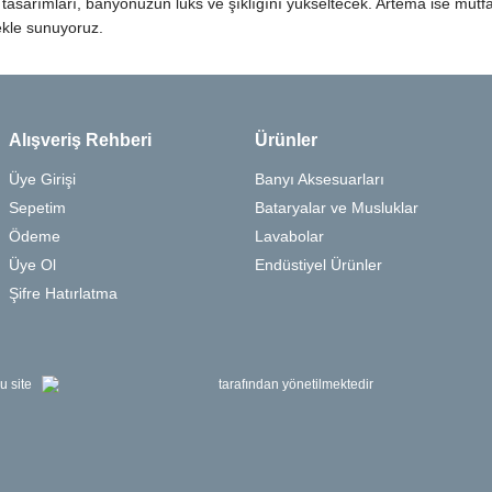
 tasarımları, banyonuzun lüks ve şıklığını yükseltecek. Artema ise mutfak
nekle sunuyoruz.
Alışveriş Rehberi
Ürünler
Üye Girişi
Banyı Aksesuarları
Sepetim
Bataryalar ve Musluklar
Ödeme
Lavabolar
Üye Ol
Endüstiyel Ürünler
Şifre Hatırlatma
u site
tarafından yönetilmektedir