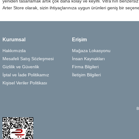
yeniden tasarlamak artık çok daha kolay ve keyifli. Vitra'nın benzersiz
Arter Store olarak, sizin ihtiyaçlarınıza uygun ürünleri geniş bir seçe
Kurumsal
Erişim
Hakkımızda
Mağaza Lokasyonu
Mesafeli Satış Sözleşmesi
İnsan Kaynakları
Gizlilik ve Güvenlik
Firma Bilgileri
İptal ve İade Politikamız
İletişim Bilgileri
Kişisel Veriler Politikası
B