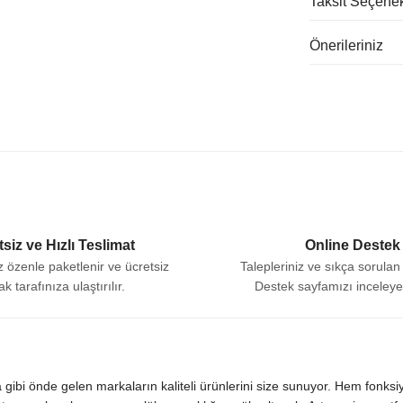
Taksit Seçenek
Önerileriniz
siz ve Hızlı Teslimat
Online Destek
iz özenle paketlenir ve ücretsiz
Talepleriniz ve sıkça sorulan 
ak tarafınıza ulaştırılır.
Destek sayfamızı inceleyebi
ma gibi önde gelen markaların kaliteli ürünlerini size sunuyor. Hem fonk