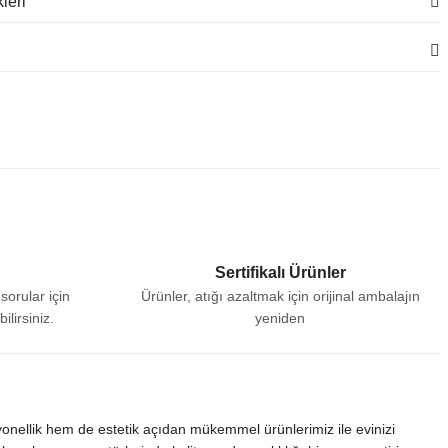
leri
Sertifikalı Ürünler
sorular için
Ürünler, atığı azaltmak için orijinal ambalajın
lirsiniz.
yeniden
kullanılmasını amaçlamaktadır.
siyonellik hem de estetik açıdan mükemmel ürünlerimiz ile evinizi