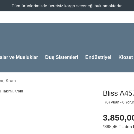
Tüm ürünlerimizde ücretsiz kargo seçeneği bulunmaktadır.
alar ve Musluklar
Duş Sistemleri
Endüstriyel
Klozet
ımı, Krom
Bliss A45
(0) Puan - 0 Yor
3.850,0
*388,46 TL den b