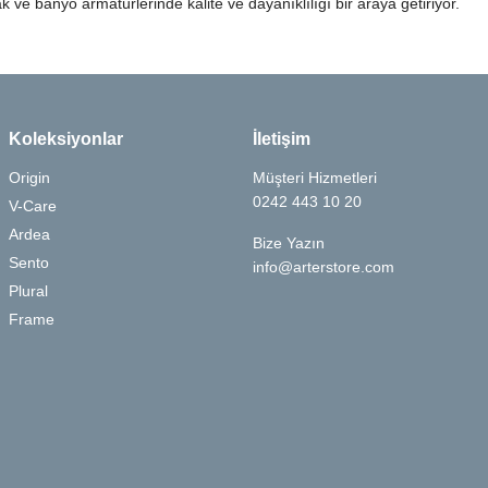
 ve banyo armatürlerinde kalite ve dayanıklılığı bir araya getiriyor.
Koleksiyonlar
İletişim
Origin
Müşteri Hizmetleri
0242 443 10 20
V-Care
Ardea
Bize Yazın
Sento
info@arterstore.com
Plural
Frame