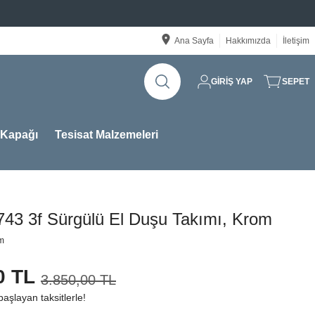
Ana Sayfa
Hakkımızda
İletişim
GİRİŞ YAP
SEPET
 Kapağı
Tesisat Malzemeleri
743 3f Sürgülü El Duşu Takımı, Krom
um
0 TL
3.850,00 TL
aşlayan taksitlerle!