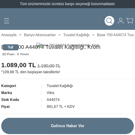
Tüm ürünlerimizde ücretsiz kargo seçeneği bulunmaktadır.
Geri Dön
Geri Dön
arları
emeleri
Anasayfa
Banyo Aksesuarları
Tuvalet Kağıtlığı
Base 700 A44074 Tuvale
ımlar
Base 700 A44074 Tuvalet Kağıtlığı, Krom
%8
(0) Puan - 0 Yorum
1.089,00 TL
1.190,00 TL
*109,88 TL den başlayan taksitlerle!
Kategori
Tuvalet Kağıtlığı
Marka
Vitra
Stok Kodu
A44074
Fiyat
991,67 TL + KDV
Gelince Haber Ver