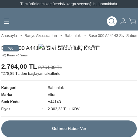
Tüm ürünlerimizde ücretsiz kargo seçeneği bulunmaktadır.
Geri Dön
Geri Dön
arları
emeleri
Anasayfa
Banyo Aksesuarları
Sabunluk
Base 300 A44143 Sıvı Sabun
ımlar
Base 300 A44143 Sıvı Sabunluk, Krom
%0
(0) Puan - 0 Yorum
2.764,00 TL
2.764,00 TL
*278,89 TL den başlayan taksitlerle!
Kategori
Sabunluk
Marka
Vitra
Stok Kodu
A44143
Fiyat
2.303,33 TL + KDV
Gelince Haber Ver